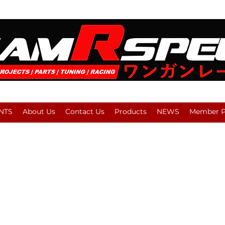
NTS
About Us
Contact Us
Products
NEWS
Member Pl