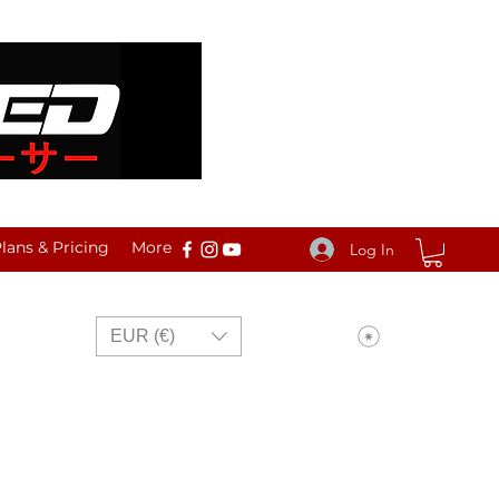
ans & Pricing
More
Log In
View points
EUR (€)