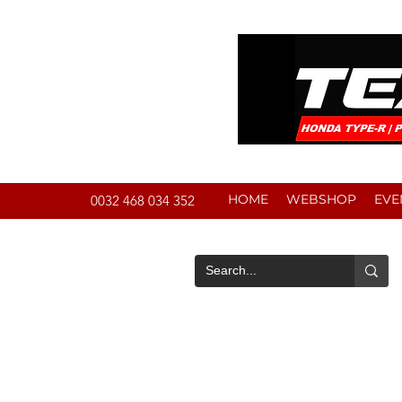
HOME
WEBSHOP
EVE
0032 468 034 352