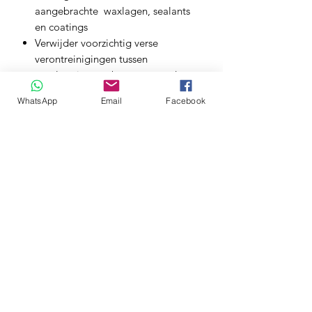
aangebrachte waxlagen, sealants
en coatings
Verwijder voorzichtig verse
verontreinigingen tussen
regelmatige wasbeurten voordat ze
de kans krijgen zich te hechten
WhatsApp
Email
Facebook
Meguiar's Hybrid Ceramic Detailer
biedt de ontbrekende schakel tussen
wassen en waxen met Hybrid Ceramic-
bescherming.
Dit is het perfecte product om te
gebruiken tussen toepassingen van
Meguiar’s Hybrid Ceramic Liquid Wax
of Meguiar's Hybrid Ceramic (spray)
Wax om snel de bestaande hydrofobe
water afstotende bescherming te
verbeteren.
U kunt deze geavanceerde formule ook