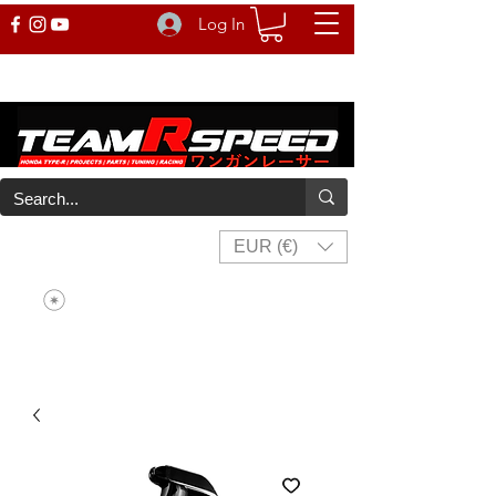
Log In
EUR (€)