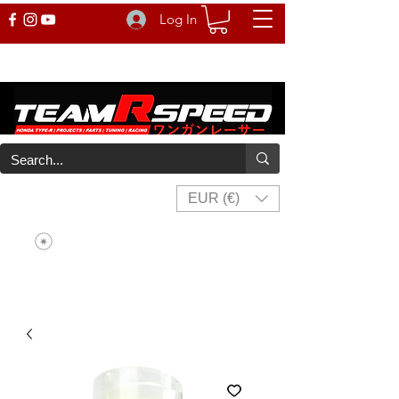
Log In
EUR (€)