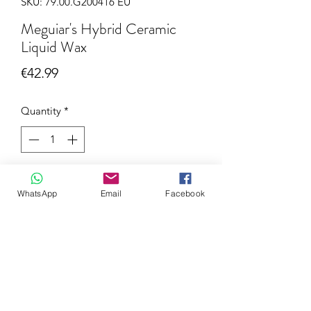
SKU: 79.00.G200416 EU
Meguiar's Hybrid Ceramic
Liquid Wax
Price
€42.99
Quantity
*
Add to Cart
WhatsApp
Email
Facebook
Bevat de nieuwste geavanceerde
Hybrid Si02-technologie
Verzegelt lak voor langdurige
bescherming tegen de
weersinvloeden
Levert een extreme waterafstoting