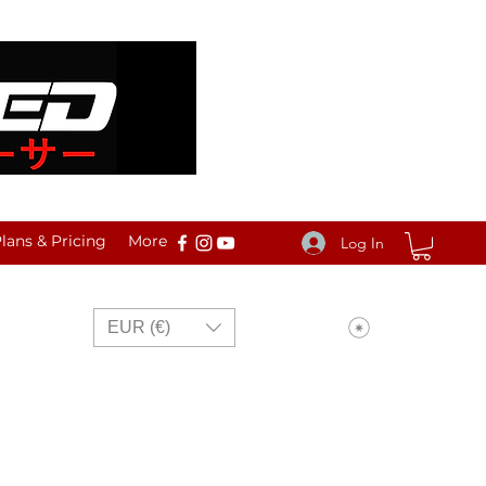
ans & Pricing
More
Log In
View points
EUR (€)