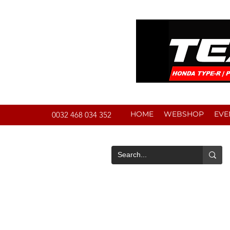
HOME
WEBSHOP
EVE
0032 468 034 352