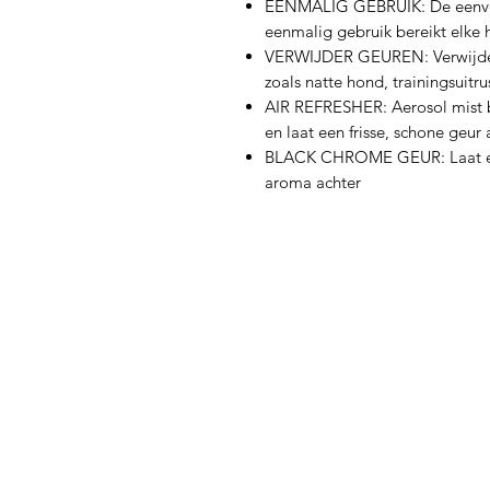
EENMALIG GEBRUIK: De eenvoudi
eenmalig gebruik bereikt elke 
VERWIJDER GEUREN: Verwijder
zoals natte hond, trainingsuitr
AIR REFRESHER: Aerosol mist b
en laat een frisse, schone geu
BLACK CHROME GEUR: Laat een
aroma achter