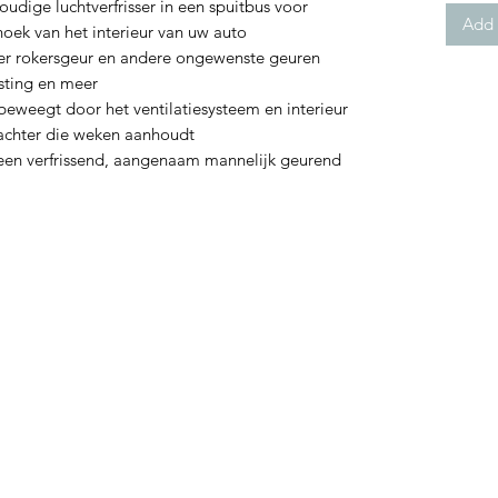
ge luchtverfrisser in een spuitbus voor
Add 
hoek van het interieur van uw auto
 rokersgeur en andere ongewenste geuren
usting en meer
eweegt door het ventilatiesysteem en interieur
r achter die weken aanhoudt
 verfrissend, aangenaam mannelijk geurend