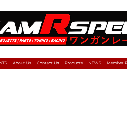
NTS
About Us
Contact Us
Products
NEWS
Member Pl